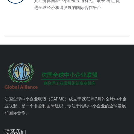
兴经济体国家中小企业互通有无、取长 补短,促
进全球经济和谐发展的国际合作平台。
法国全球中小企业联盟（GAPME）成立于2013年7月的全球中小企
业联盟，是一个非盈利国际组织，专注于推动中小企业的全球发展
和国际合作。
联系我们