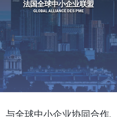
法国全球中小企业联盟
GLOBAL ALLIANCE DES PME
与全球中小企业协同合作,